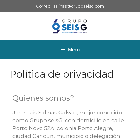
Correo:
jsalinas@gruposeisg.com
Menú
Política de privacidad
Quienes somos?
Jose Luis Salinas Galván, mejor conocido
como Grupo seisG, con domicilio en calle
Porto Novo 52A, colonia Porto Alegre,
ciudad Cancún, municipio o delegación